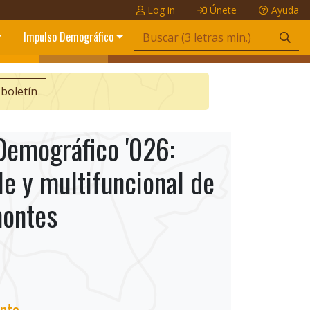
Log in
Únete
Ayuda
Impulso Demográfico
 boletín
Demográfico '026:
e y multifuncional de
montes
nte