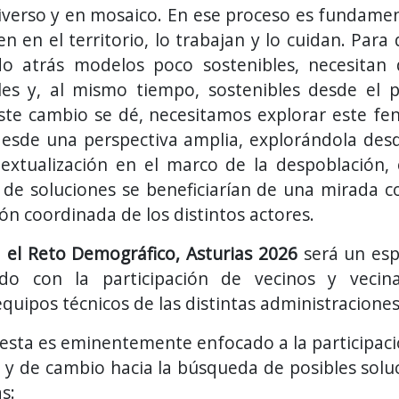
iverso y en mosaico. En ese proceso es fundamen
en en el territorio, lo trabajan y lo cuidan. Par
 atrás modelos poco sostenibles, necesitan d
s y, al mismo tiempo, sostenibles desde el p
ste cambio se dé, necesitamos explorar este fe
esde una perspectiva amplia, explorándola des
textualización en el marco de la despoblación, 
 de soluciones se beneficiarían de una mirada c
ón coordinada de los distintos actores.
 el Reto Demográfico, Asturias 2026
será un es
do con la participación de vecinos y vecin
 equipos técnicos de las distintas administracione
esta es eminentemente enfocado a la participación
s y de cambio hacia la búsqueda de posibles soluc
s: