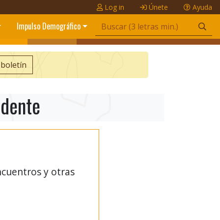
Log in
Únete
Ayuda
Impulso Demográfico
 boletín
idente
ncuentros y otras