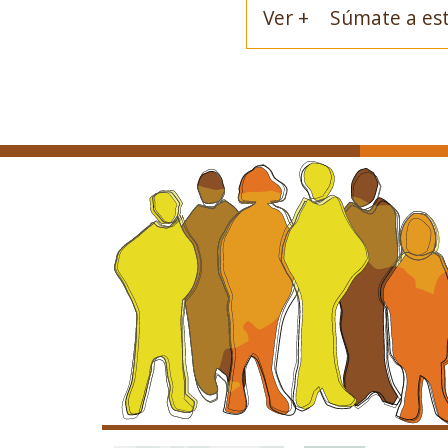
Ver +
Súmate a est