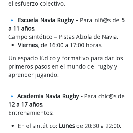
el esfuerzo colectivo.
🔹
Escuela Navia Rugby -
Para niñ@s
de
5
a 11 años.
Campo sintético – Pistas Alzola de Navia.
Viernes
, de 16:00 a 17:00 horas.
Un espacio lúdico y formativo para dar los
primeros pasos en el mundo del rugby y
aprender jugando.
🔹
Academia Navia Rugby -
Para chic@s de
12 a 17 años.
Entrenamientos:
En el sintético:
Lunes
de
20:30 a 22:00.