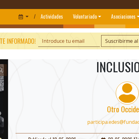
/
Actividades
Voluntariado
Asociaciones
TE INFORMADO!
Suscribirme al
INCLUSI
Otro Occide
participa.edes@funda