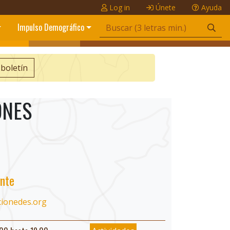
Log in
Únete
Ayuda
Impulso Demográfico
 boletín
ONES
nte
cionedes.org