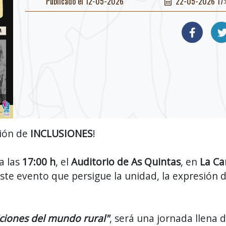
Publicado el 12-05-2026
22-05-2026 17:
ción de
INCLUSIONES
!
a las
17:00 h
, el
Auditorio de As Quintas
, en
La Ca
ste evento que persigue la unidad, la expresión d
iciones del mundo rural"
, será una jornada llena 