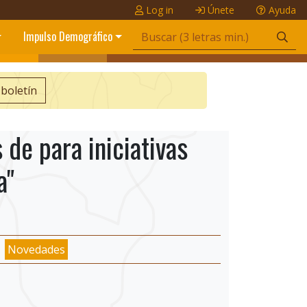
Log in
Únete
Ayuda
Impulso Demográfico
 boletín
de para iniciativas
a"
Novedades