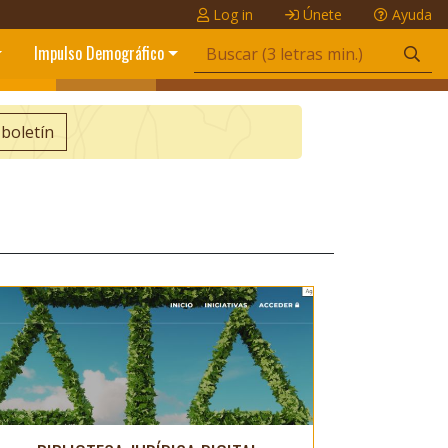
Log in
Únete
Ayuda
Impulso Demográfico
 boletín