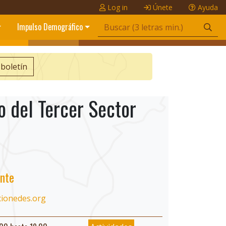
Log in
Únete
Ayuda
Impulso Demográfico
 boletín
o del Tercer Sector
nte
cionedes.org