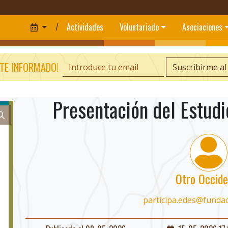
/
Actividades
Voluntariado
Asociaciones
TE INFORMADO!
Suscribirme al
Presentación del Estudi
Otro Occide
participa.edes@funda