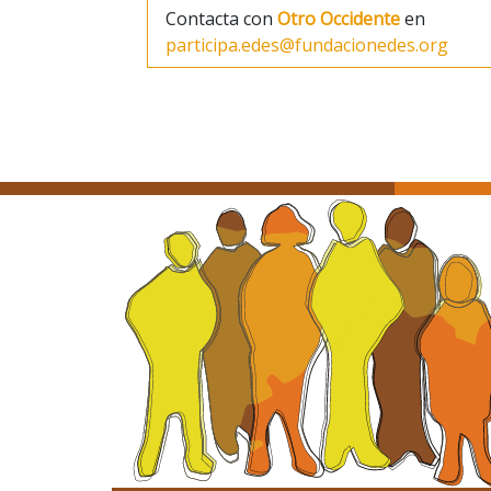
Contacta con
Otro Occidente
en
participa.edes@fundacionedes.org